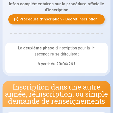
Infos complémentaires sur la procédure officielle
d’inscription
Procédure d'inscription - Décret Inscription
La
deuxième phase
d’inscription pour la 1
re
secondaire se déroulera :
à partir du
20/04/26
!
Inscription dans une autre
année, réinscription, ou simple
demande de renseignements