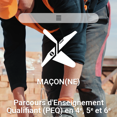
MAÇON(NE)
Parcours d'Enseignement
Qualifiant (PEQ) en 4
, 5
et 6
e
e
e